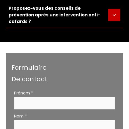
Proposez-vous des conseils de
prévention après une intervention anti-
cafards ?
Formulaire
De contact
Formulaire
Prénom
*
simple
avec
téléphone
Nom
*