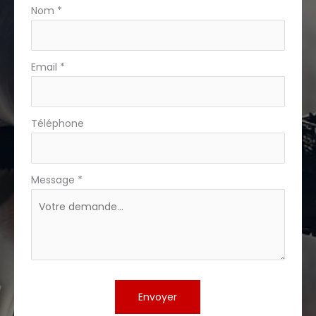
téléphone
Nom
*
Email
*
Téléphone
Message
*
Envoyer