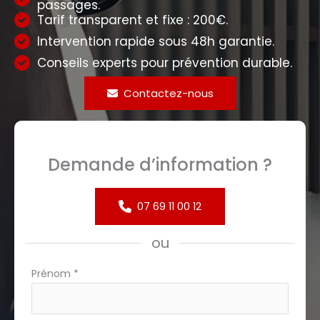
passages.
Tarif transparent et fixe : 200€.
Intervention rapide sous 48h garantie.
Conseils experts pour prévention durable.
Contactez-nous
Demande d’information ?
07 69 11 00 12
ou
Formulaire
Prénom
*
simple
avec