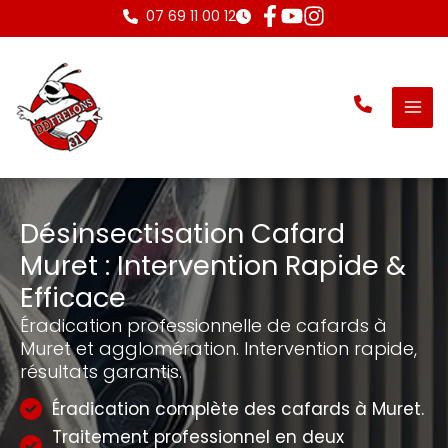
Aller
07 69 11 00 12
au
contenu
Désinsectisation Cafard
Muret : Intervention Rapide &
Efficace
Éradication professionnelle de cafards à
Muret et agglomération. Intervention rapide,
résultats garantis.
Éradication complète des cafards à Muret.
Traitement professionnel en deux