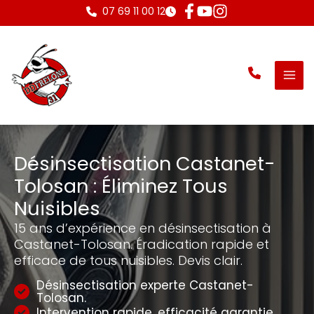
Aller
07 69 11 00 12
au
contenu
Désinsectisation Castanet-
Tolosan : Éliminez Tous
Nuisibles
15 ans d’expérience en désinsectisation à
Castanet-Tolosan. Éradication rapide et
efficace de tous nuisibles. Devis clair.
Désinsectisation experte Castanet-
Tolosan.
Intervention rapide, efficacité garantie.