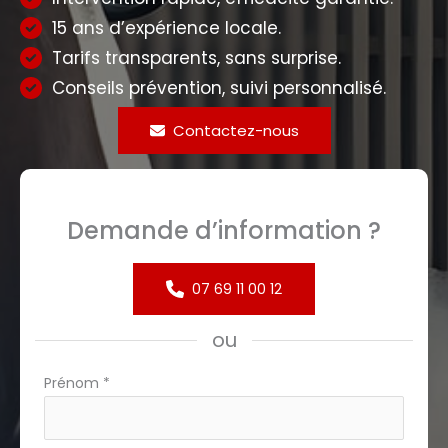
15 ans d’expérience locale.
Tarifs transparents, sans surprise.
Conseils prévention, suivi personnalisé.
Contactez-nous
Demande d’information ?
07 69 11 00 12
ou
Formulaire
Prénom
*
simple
avec