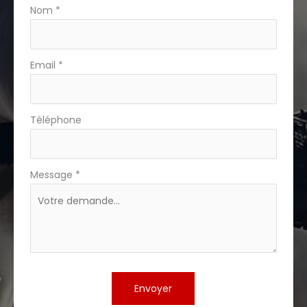
téléphone
Nom
*
Email
*
Téléphone
Message
*
Envoyer