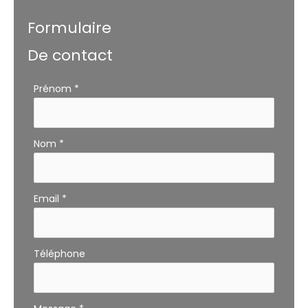
Formulaire
De contact
Formulaire
Prénom
*
simple
avec
téléphone
Nom
*
Email
*
Téléphone