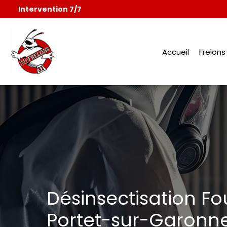
Aller
Intervention 7/7
au
contenu
Accueil
Frelon
Désinsectisation Fo
Portet-sur-Garonne