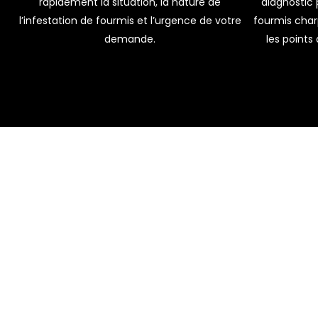
rapidement la situation, la nature de
diagnostic 
l’infestation de fourmis et l’urgence de votre
fourmis charp
demande.
les points 