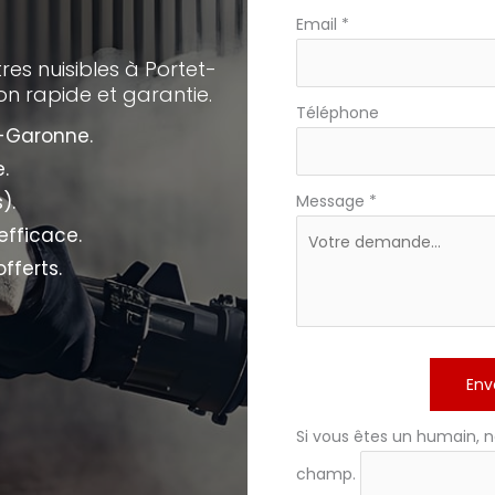
e
téléphone
Email
*
res nuisibles à Portet-
ion rapide et garantie.
Téléphone
r-Garonne.
.
).
Message
*
efficace.
fferts.
Env
Si vous êtes un humain, n
champ.