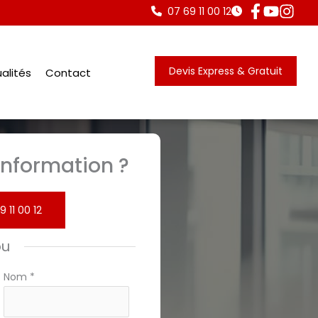
07 69 11 00 12
Devis Express & Gratuit
alités
Contact
nformation ?
9 11 00 12
ou
Nom
*