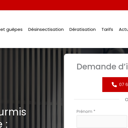
s et guêpes
Désinsectisation
Dératisation
Tarifs
Actu
Demande d’i
07 6
urmis
Formulaire
Prénom
*
simple
 :
avec