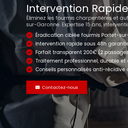
Intervention Rapid
Éliminez les fourmis charpentières et aut
sur-Garonne. Expertise 15 ans, intervent
Éradication ciblée fourmis Portet-su
Intervention rapide sous 48h garantie
Forfait transparent 200€ (2 passages
Traitement professionnel, durable et 
Conseils personnalisés anti-récidive o
Contactez-nous