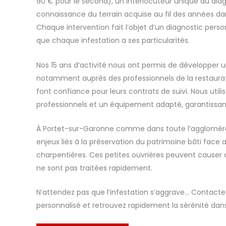
90 € pour le second), un interlocuteur unique du diagn
connaissance du terrain acquise au fil des années dan
Chaque intervention fait l’objet d’un diagnostic pers
que chaque infestation a ses particularités.
Nos 15 ans d’activité nous ont permis de développer 
notamment auprès des professionnels de la restauratio
font confiance pour leurs contrats de suivi. Nous util
professionnels et un équipement adapté, garantissant 
À Portet-sur-Garonne comme dans toute l’aggloméra
enjeux liés à la préservation du patrimoine bâti face
charpentières. Ces petites ouvrières peuvent causer d
ne sont pas traitées rapidement.
N’attendez pas que l’infestation s’aggrave… Contact
personnalisé et retrouvez rapidement la sérénité dans