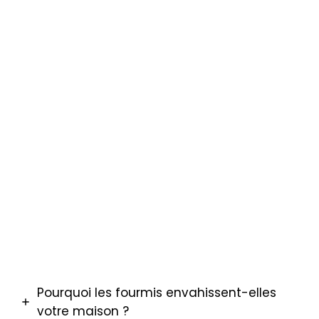
Forfait : 200 € tout co
TVA non applicable (art. 293 B du CG
Le tarif dépend du type de fourmis et de l
du travail à réaliser. Pour le traitement f
charpentières (sous toiture et façade, 2 p
15 jours d’intervalle) :
2e passage : 90 €
2e passage : 90 €
Pourquoi les fourmis envahissent-elles
votre maison ?