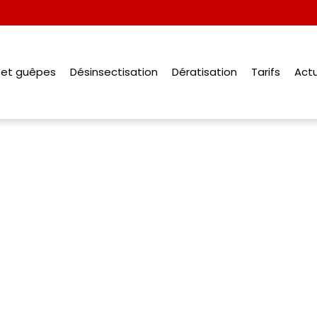
s et guêpes
Désinsectisation
Dératisation
Tarifs
Actu
Désinsectisation 