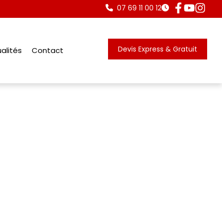
07 69 11 00 12
Devis Express & Gratuit
alités
Contact
de punaise de lit à Toulouse