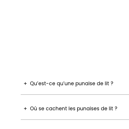
Trois passages de t
Intervention jusqu
Application d’inse
Qu’est-ce qu’une punaise de lit ?
Où se cachent les punaises de lit ?